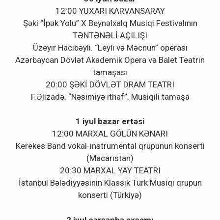
12:00 YUXARI KARVANSARAY
Şəki “İpək Yolu” X Beynəlxalq Musiqi Festivalının
TƏNTƏNƏLİ AÇILIŞI
Üzeyir Hacıbəyli. “Leyli və Məcnun” operası
Azərbaycan Dövlət Akademik Opera və Balet Teatrın
tamaşası
20:00 ŞƏKİ DÖVLƏT DRAM TEATRI
F.Əlizadə. “Nəsimiyə ithaf”. Musiqili tamaşa
1 iyul bazar ertəsi
12:00 MARXAL GÖLÜN KƏNARI
Kerekes Band vokal-instrumental qrupunun konserti
(Macarıstan)
20:30 MARXAL YAY TEATRI
İstanbul Bələdiyyəsinin Klassik Türk Musiqi qrupun
konserti (Türkiyə)
2 iyul çərşənbə axşamı