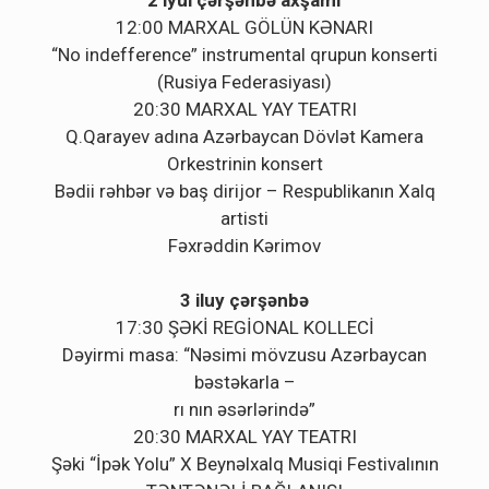
12:00 MARXAL GÖLÜN KƏNARI
“No indefference” instrumental qrupun konserti
(Rusiya Federasiyası)
20:30 MARXAL YAY TEATRI
Q.Qarayev adına Azərbaycan Dövlət Kamera
Orkestrinin konsert
Bədii rəhbər və baş dirijor – Respublikanın Xalq
artisti
Fəxrəddin Kərimov
3 iluy çərşənbə
17:30 ŞƏKİ REGİONAL KOLLECİ
Dəyirmi masa: “Nəsimi mövzusu Azərbaycan
bəstəkarla –
rı nın əsərlərində”
20:30 MARXAL YAY TEATRI
Şəki “İpək Yolu” X Beynəlxalq Musiqi Festivalının