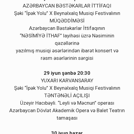
AZƏRBAYCAN BƏSTƏKARLAR İTTİFAQI
Şəki “İpək Yolu” X Beynəlxalq Musiqi Festivalının
MÜQƏDDİMƏSİ
Azərbaycan Bəstəkarlar İttifaqının
“NƏSİMİYƏ İTHAF” layihəsi üzrə Nəsiminin
qəzəllərinə
yazılmış musiqi əsərlərindən ibarət konsert və
rəsm əsərlərinin sərgisi
29 iyun şənbə 20:30
YUXARI KARVANSARAY
Şəki “İpək Yolu” X Beynəlxalq Musiqi Festivalının
TƏNTƏNƏLİ AÇILIŞI
Üzeyir Hacıbəyli. “Leyli və Məcnun” operası
Azərbaycan Dövlət Akademik Opera və Balet Teatrın
tamaşası
30 iyun bazar