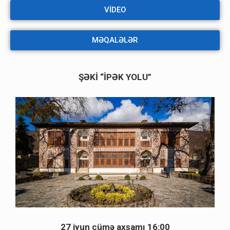
VİDEO
MƏQALƏLƏR
ŞƏKİ “İPƏK YOLU”
27 iyun cümə axşamı 16:00