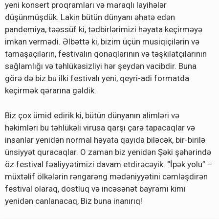
yeni konsert proqramları və maraqlı layihələr
düşünmüşdük. Lakin bütün dünyanı əhatə edən
pandemiya, təəssüf ki, tədbirlərimizi həyata keçirməyə
imkan vermədi. Əlbəttə ki, bizim üçün musiqiçilərin və
tamaşaçıların, festivalın qonaqlarının və təşkilatçılarının
sağlamlığı və təhlükəsizliyi hər şeydən vacibdir. Buna
görə də biz bu ilki festivalı yeni, qeyri-adi formatda
keçirmək qərarına gəldik.
Biz çox ümid edirik ki, bütün dünyanın alimləri və
həkimləri bu təhlükəli virusa qarşı çarə tapacaqlar və
insanlar yenidən normal həyata qayıda biləcək, bir-birilə
ünsiyyət quracaqlar. O zaman biz yenidən Şəki şəhərində
öz festival fəaliyyətimizi davam etdirəcəyik. “İpək yolu” –
müxtəlif ölkələrin rəngarəng mədəniyyətini cəmləşdirən
festival olaraq, dostluq və incəsənət bayramı kimi
yenidən canlanacaq, Biz buna inanırıq!