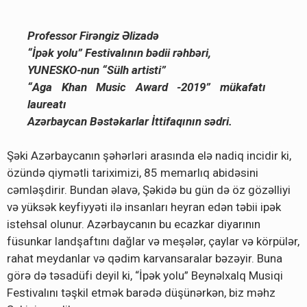
Professor Firəngiz Əlizadə
“İpək yolu” Festivalının bədii rəhbəri,
YUNESKO-nun “Sülh artisti”
“
Aga Khan Music Award -2019
” mükafatı
laureatı
Azərbaycan Bəstəkarlar İttifaqının sədri.
Şəki Azərbaycanın şəhərləri arasında elə nadiq incidir ki,
özündə qiymətli tariximizi, 85 memarlıq abidəsini
cəmləşdirir. Bundan əlavə, Şəkidə bu gün də öz gözəlliyi
və yüksək keyfiyyəti ilə insanları heyran edən təbii ipək
istehsal olunur. Azərbaycanın bu ecazkar diyarının
füsunkar landşaftını dağlar və meşələr, çaylar və körpülər,
rahat meydanlar və qədim karvansaralar bəzəyir. Buna
görə də təsadüfi deyil ki, “İpək yolu” Beynəlxalq Musiqi
Festivalını təşkil etmək barədə düşünərkən, biz məhz