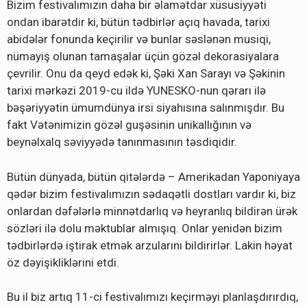
Bizim festivalımızın daha bir əlamətdar xüsusiyyəti
ondan ibarətdir ki, bütün tədbirlər açıq havada, tarixi
abidələr fonunda keçirilir və bunlar səslənən musiqi,
nümayiş olunan tamaşalar üçün gözəl dekorasiyalara
çevrilir. Onu da qeyd edək ki, Şəki Xan Sarayı və Şəkinin
tarixi mərkəzi 2019-cu ildə YUNESKO-nun qərarı ilə
bəşəriyyətin ümumdünya irsi siyahısına salınmışdır. Bu
fakt Vətənimizin gözəl guşəsinin unikallığının və
beynəlxalq səviyyədə tanınmasının təsdiqidir.
Bütün dünyada, bütün qitələrdə – Amerikadan Yaponiyaya
qədər bizim festivalımızın sədaqətli dostları vardır ki, biz
onlardan dəfələrlə minnətdarlıq və heyranlıq bildirən ürək
sözləri ilə dolu məktublar almışıq. Onlar yenidən bizim
tədbirlərdə iştirak etmək arzularını bildirirlər. Lakin həyat
öz dəyişikliklərini etdi.
Bu il biz artıq 11-ci festivalımızı keçirməyi planlaşdırırdıq,