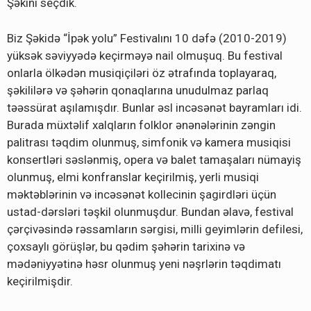
Şəkini seçdik.
Biz Şəkidə “İpək yolu” Festivalını 10 dəfə (2010-2019)
yüksək səviyyədə keçirməyə nail olmuşuq. Bu festival
onlarla ölkədən musiqiçiləri öz ətrafında toplayaraq,
şəkililərə və şəhərin qonaqlarına unudulmaz parlaq
təəssürat aşılamışdır. Bunlar əsl incəsənət bayramları idi.
Burada müxtəlif xalqların folklor ənənələrinin zəngin
palitrası təqdim olunmuş, simfonik və kamera musiqisi
konsertləri səslənmiş, opera və balet tamaşaları nümayiş
olunmuş, elmi konfranslar keçirilmiş, yerli musiqi
məktəblərinin və incəsənət kollecinin şagirdləri üçün
ustad-dərsləri təşkil olunmuşdur. Bundan əlavə, festival
çərçivəsində rəssamların sərgisi, milli geyimlərin defilesi,
çoxsaylı görüşlər, bu qədim şəhərin tarixinə və
mədəniyyətinə həsr olunmuş yeni nəşrlərin təqdimatı
keçirilmişdir.