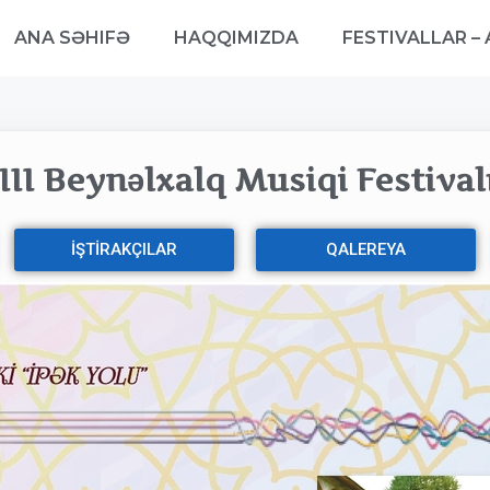
ANA SƏHIFƏ
HAQQIMIZDA
FESTIVALLAR – 
II
I Beynəlxalq Musiqi Festivalı
İŞTİRAKÇILAR
QALEREYA