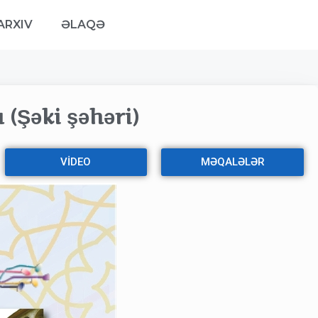
ARXIV
ƏLAQƏ
 (Şəki şəhəri)
VİDEO
MƏQALƏLƏR