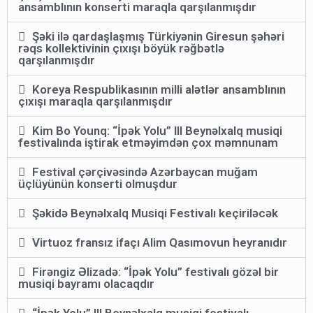
ansamblının konserti maraqla qarşılanmışdır
Şəki ilə qardaşlaşmış Türkiyənin Giresun şəhəri
rəqs kollektivinin çıxışı böyük rəğbətlə
qarşılanmışdır
Koreya Respublikasının milli alətlər ansamblının
çıxışı maraqla qarşılanmışdır
Kim Bo Younq: “İpək Yolu” III Beynəlxalq musiqi
festivalında iştirak etməyimdən çox məmnunam
Festival çərçivəsində Azərbaycan muğam
üçlüyünün konserti olmuşdur
Şəkidə Beynəlxalq Musiqi Festivalı keçiriləcək
Virtuoz fransız ifaçı Alim Qasımovun heyranıdır
Firəngiz Əlizadə: “İpək Yolu” festivalı gözəl bir
musiqi bayramı olacaqdır