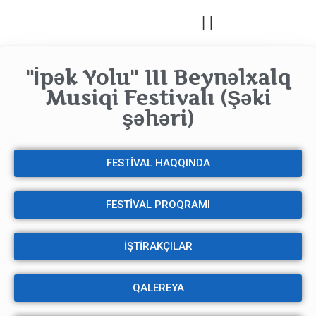
"İpək Yolu" III Beynəlxalq
Musiqi Festivalı (Şəki
şəhəri)
FESTİVAL HAQQINDA
FESTİVAL PROQRAMI
İŞTİRAKÇILAR
QALEREYA