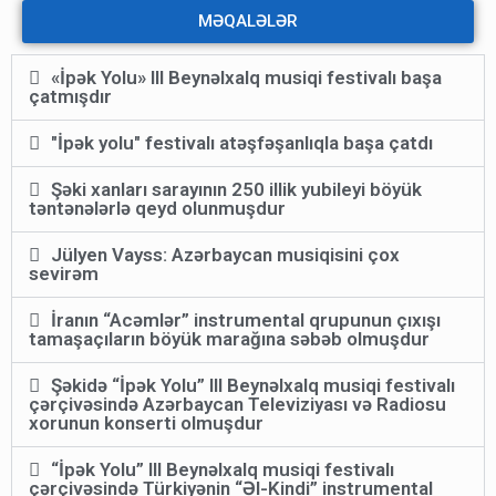
MƏQALƏLƏR
«İpək Yolu» III Beynəlxalq musiqi festivalı başa
çatmışdır
"İpək yolu" festivalı atəşfəşanlıqla başa çatdı
Şəki xanları sarayının 250 illik yubileyi böyük
təntənələrlə qeyd olunmuşdur
Jülyen Vayss: Azərbaycan musiqisini çox
sevirəm
İranın “Acəmlər” instrumental qrupunun çıxışı
tamaşaçıların böyük marağına səbəb olmuşdur
Şəkidə “İpək Yolu” III Beynəlxalq musiqi festivalı
çərçivəsində Azərbaycan Televiziyası və Radiosu
xorunun konserti olmuşdur
“İpək Yolu” III Beynəlxalq musiqi festivalı
çərçivəsində Türkiyənin “Əl-Kindi” instrumental